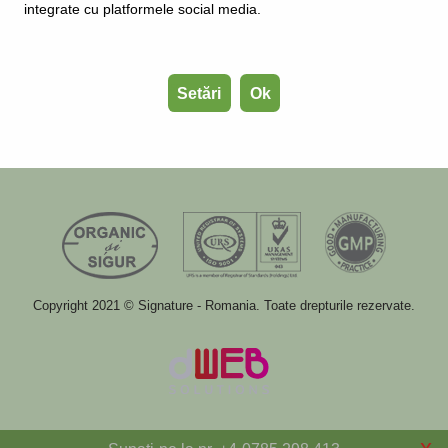
integrate cu platformele social media.
S.C. DIEMER S.R.L.
RO-16044925, J19/26/2004
535600-Odorheiu-Secuiesc,
Setări
Ok
Str. Lemnarilor nr. 14,
România.
Copyright 2021 © Signature - Romania. Toate drepturile rezervate.
x