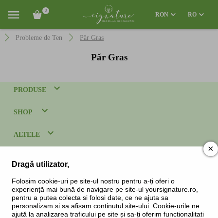
0
RON
RO
Probleme de Ten
Păr Gras
Păr Gras
PRODUSE
SHOP
ALTELE
×
CONDIȚII ȘI PROTECȚIA CONSUMATORULUI
Dragă utilizator,
CONTACT
Folosim cookie-uri pe site-ul nostru pentru a-ți oferi o
experiență mai bună de navigare pe site-ul yoursignature.ro,
Relații cu clienții:
pentru a putea colecta si folosi date, ce ne ajuta sa
Székely Ágnes: +4-0785-298.413
personalizam si sa afisam continutul site-ului. Cookie-urile ne
ajută la analizarea traficului pe site și sa-ți oferim functionalitati
E-mail:
clienti@yoursignature.ro