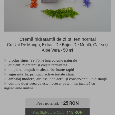
Cremă hidratantă de zi pt. ten normal
Cu Unt De Mango, Extract De Bujor, De Mentă, Cafea și
Aloe Vera - 50 ml
produs sigur: 99.75 % ingrediente naturale
eficient: hidratant și crește fermitatea
nu pierzi timpul: se absoarbe foarte rapid
siguranța Ta: principii active testate clinic
ambalaj modern, air less: ține aerul și conservantul la distanță
conține doar ceea ce este necesar pt ten, nu încarcă cu
ingrediente inutile
125 RON
Preț normal:
115 RON
Preț SigNature Club: