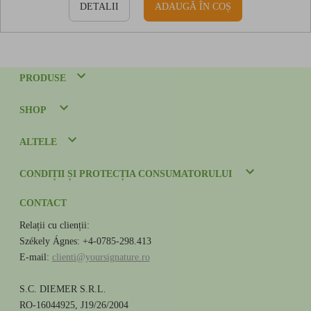
DETALII
ADAUGĂ ÎN COȘ
PRODUSE
SHOP
ALTELE
CONDIȚII ȘI PROTECȚIA CONSUMATORULUI
CONTACT
Relații cu clienții:
Székely Ágnes: +4-0785-298.413
E-mail:
clienti@yoursignature.ro
S.C. DIEMER S.R.L.
RO-16044925, J19/26/2004