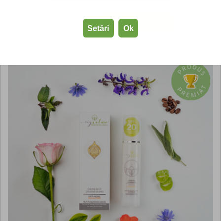
DETALII
ADAUGĂ ÎN COȘ
Setări
Ok