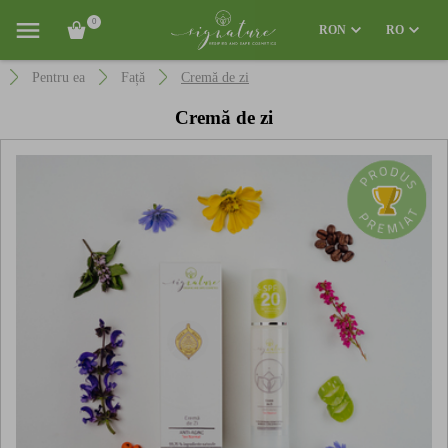
0
RON
RO
Pentru ea
Față
Cremă de zi
Cremă de zi