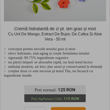
Cremă hidratantă de zi pt. ten gras și mixt
Cu Unt De Mango, Extract De Bujor, De Cafea Și Aloe
Vera - 50 ml
conceput pentru nevoile tenului gras și mixt
efect: hidratare, anti-aging și crește fermitatea tenului
siguranță: 99.75% ingrediente organice
nu pierzi timpul: se absoarbe rapid, nu lasă tenul lucios
ambalaj modern, air less: ține aerul și conservantul la distanță
conține doar ce este necesar pt tenul Tău, nu încarcă cu
ingrediente inutile
125 RON
Preț normal:
115 RON
Preț SigNature Club: