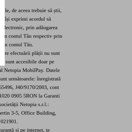
ile, de aceea trebuie să știi,
i, își exprimi acordul să
t electronic, prin adăugarea
e în contul Tău respectiv prin
ă în contul Tău.
are efectuării plății nu sunt
 ci sunt accesibile doar pe
 al Netopia MobilPay. Datele
nt următoarele: înregistrată
65496, J40/9170/2003, cont
1020 0905 5RON la Garanti
cietății Netopia s.r.l.:
rtin 3-5, Office Building,
, 021901.
uranță și pe internet, te