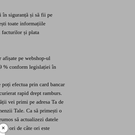
în siguranță și să fii pe
ști toate informațiile
facturilor și plata
or afișate pe webshop-ul
 % conform legislației în
 poți efectua prin card bancar
 curierat rapid drept ramburs.
ății vei primi pe adresa Ta de
menzii Tale. Ca să primești o
rumos să actualizezi datele
×
ău ori de câte ori este