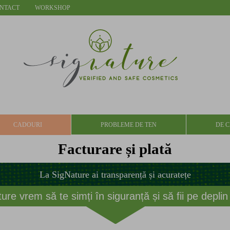
NTACT
WORKSHOP
CADOURI
PROBLEME DE TEN
DE C
Facturare și plată
La SigNature ai transparență și acuratețe
ure vrem să te simți în siguranță și să fii pe deplin