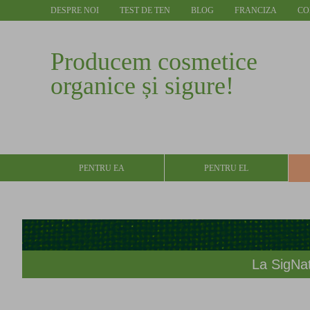
DESPRE NOI
TEST DE TEN
BLOG
FRANCIZA
CO
Producem cosmetice
organice și sigure!
PENTRU EA
PENTRU EL
La SigNat