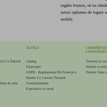
rugăm frumos, să nu rămâi
setezi opțiunea de logare 
mobile.
ALTELE
CONDIȚII ȘI
CONSUMATO
Cei Cu Îndoieli
Catalog
Termenii și cond
e
Filantropie
Sesizări și recl
GDPR - Regulamentul De Protecție a
Premiul Value 
Datelor Cu Caracter Personal
drept de retur
Confidențialitate
Exprimă-te cu curaj!