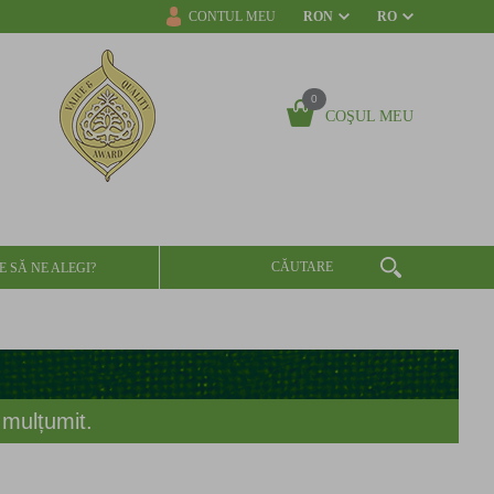
CONTUL MEU
RON
RO
0
COŞUL MEU
E SĂ NE ALEGI?
 mulțumit.