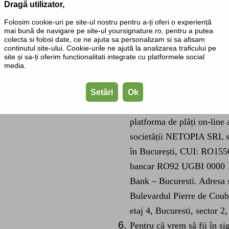
necesar.
Dragă utilizator,
Dorim să simplificăm lucrur
Folosim cookie-uri pe site-ul nostru pentru a-ți oferi o experiență
mai bună de navigare pe site-ul yoursignature.ro, pentru a putea
că prin trimiterea Comenzi
colecta si folosi date, ce ne ajuta sa personalizam si sa afisam
primești facturile în forma
continutul site-ului. Cookie-urile ne ajută la analizarea traficului pe
site și sa-ți oferim functionalitati integrate cu platformele social
acestora de către SigNatur
media.
e-mail la adresa menționat
Datele Tale personale neces
Setări
Ok
stocate pe serverul nostru,
platforma de plăți on-line
societății NETOPIA SRL su
în București, CUI: RO155
bancar RO92 UGBI 0000 
Bank – Bucuresti. Adresa so
Bulevardul Pierre de Coube
etaj 4, Bucuresti, sector 2
Pentru că vrem să fii în sig