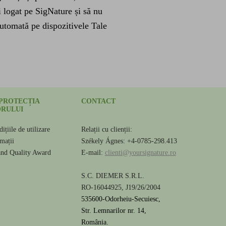
 logat pe SigNature și să nu
automată pe dispozitivele Tale
 PROTECȚIA
CONTACT
RULUI
ițiile de utilizare
Relații cu clienții:
amații
Székely Ágnes: +4-0785-298.413
and Quality Award
E-mail:
clienti@yoursignature.ro
S.C. DIEMER S.R.L.
RO-16044925, J19/26/2004
535600-Odorheiu-Secuiesc,
Str. Lemnarilor nr. 14,
România.