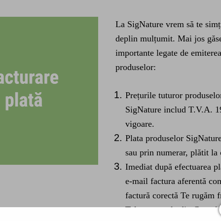
La SigNature vrem să te simți 
deplin mulțumit. Mai jos găse
importante legate de emiterea 
produselor:
Prețurile tuturor produsel
SigNature includ T.V.A. 19
vigoare.
Plata produselor SigNature
sau prin numerar, plătit la
Imediat după efectuarea pl
e-mail factura aferentă co
factură corectă Te rugăm f
Tale personale din Contul T