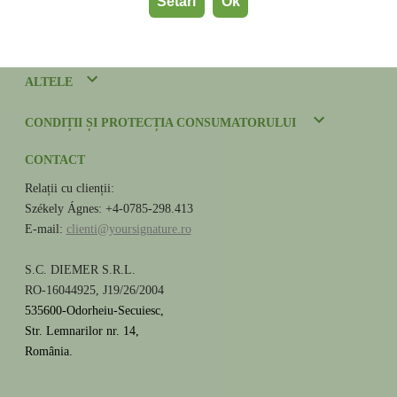
PRODUSE
Setări
Ok
SHOP
ALTELE
CONDIȚII ȘI PROTECȚIA CONSUMATORULUI
CONTACT
Relații cu clienții:
Székely Ágnes: +4-0785-298.413
E-mail:
clienti@yoursignature.ro
S.C. DIEMER S.R.L.
RO-16044925, J19/26/2004
535600-Odorheiu-Secuiesc,
Str. Lemnarilor nr. 14,
România.