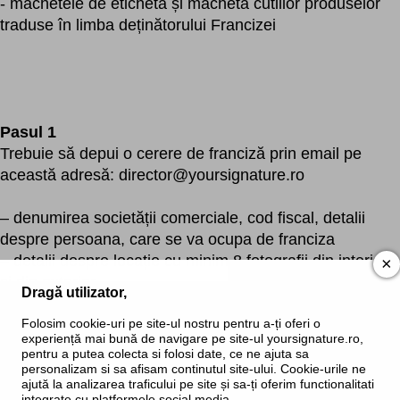
- machetele de etichetă și macheta cutiilor produselor
traduse în limba deținătorului Francizei
Pasul 1
Trebuie să depui o cerere de franciză prin email pe
această adresă: director@yoursignature.ro
– denumirea societății comerciale, cod fiscal, detalii
despre persoana, care se va ocupa de franciza
– detalii despre locație cu minim 8 fotografii din interior
×
și din exterior
Dragă utilizator,
Folosim cookie-uri pe site-ul nostru pentru a-ți oferi o
Pasul 2
experiență mai bună de navigare pe site-ul yoursignature.ro,
Costurile francizei Signature Cosmetics.
pentru a putea colecta si folosi date, ce ne ajuta sa
personalizam si sa afisam continutul site-ului. Cookie-urile ne
ajută la analizarea traficului pe site și sa-ți oferim functionalitati
20.000 Euro: taxa de franciză
integrate cu platformele social media.