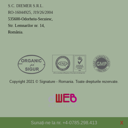
S.C. DIEMER S.R.L.
RO-16044925, J19/26/2004
535600-Odorheiu-Secuiesc,
Str. Lemnarilor nr. 14,
România.
Copyright 2021 © Signature - Romania. Toate drepturile rezervate.
x
Sunați-ne la nr. +4-0785.298.413