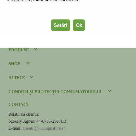
6% din vânzări: redevență lunară
1% din vânzări: Buget de marketing national
1% din vânzări: Buget de marketing local
Setări
Ok
Toate sumele sunt fără TVA
PRODUSE
SHOP
ALTELE
CONDIȚII ȘI PROTECȚIA CONSUMATORULUI
CONTACT
Relații cu clienții:
Székely Ágnes: +4-0785-298.413
E-mail:
clienti@yoursignature.ro